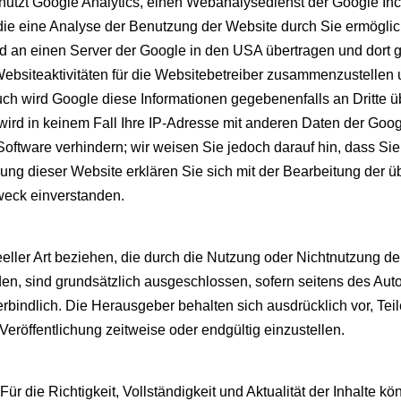
utzt Google Analytics, einen Webanalysedienst der Google Inc.
die eine Analyse der Benutzung der Website durch Sie ermöglich
rd an einen Server der Google in den USA übertragen und dort 
ebsiteaktivitäten für die Websitebetreiber zusammenzustellen
ch wird Google diese Informationen gegebenenfalls an Dritte üb
wird in keinem Fall Ihre IP-Adresse mit anderen Daten der Googl
oftware verhindern; wir weisen Sie jedoch darauf hin, dass Sie
ung dieser Website erklären Sie sich mit der Bearbeitung der 
weck einverstanden.
eeller Art beziehen, die durch die Nutzung oder Nichtnutzung d
den, sind grundsätzlich ausgeschlossen, sofern seitens des Auto
verbindlich. Die Herausgeber behalten sich ausdrücklich vor, T
eröffentlichung zeitweise oder endgültig einzustellen.
. Für die Richtigkeit, Vollständigkeit und Aktualität der Inhalt