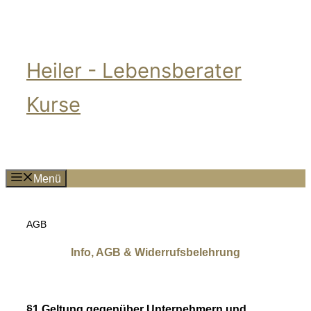
Zum
Inhalt
springen
Heiler - Lebensberater
Kurse
Menü
AGB
Info, AGB & Widerrufsbelehrung
.###
§1 Geltung gegenüber Unternehmern und