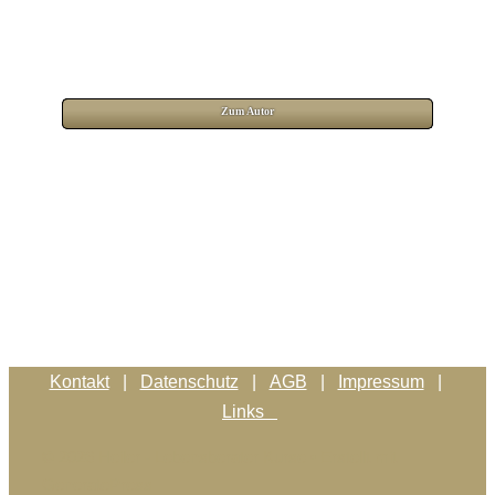
Zum Autor
Kontakt
|
Datenschutz
|
AGB
|
Impressum
|
Links
© 2026 Heiler - Lebensberater Kurse
• Erstellt mit
GeneratePress