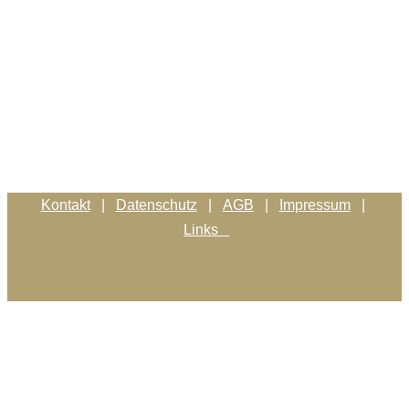
Kontakt
|
Datenschutz
|
AGB
|
Impressum
|
Links
© 2026 Heiler - Lebensberater Kurse
• Erstellt mit
GeneratePress